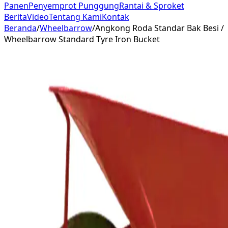
Panen
Penyemprot Punggung
Rantai & Sproket
Berita
Video
Tentang Kami
Kontak
Beranda
/
Wheelbarrow
/
Angkong Roda Standar Bak Besi /
Wheelbarrow Standard Tyre Iron Bucket