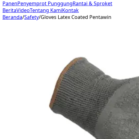
Panen
Penyemprot Punggung
Rantai & Sproket
Berita
Video
Tentang Kami
Kontak
Beranda
/
Safety
/
Gloves Latex Coated Pentawin