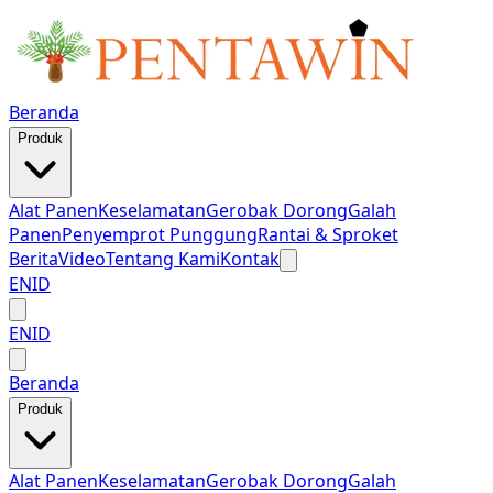
Beranda
Produk
Alat Panen
Keselamatan
Gerobak Dorong
Galah
Panen
Penyemprot Punggung
Rantai & Sproket
Berita
Video
Tentang Kami
Kontak
EN
ID
EN
ID
Beranda
Produk
Alat Panen
Keselamatan
Gerobak Dorong
Galah