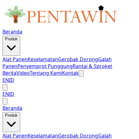
Beranda
Produk
Alat Panen
Keselamatan
Gerobak Dorong
Galah
Panen
Penyemprot Punggung
Rantai & Sproket
Berita
Video
Tentang Kami
Kontak
EN
ID
EN
ID
Beranda
Produk
Alat Panen
Keselamatan
Gerobak Dorong
Galah