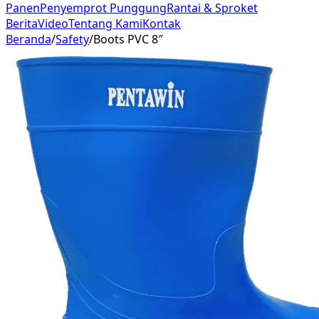
Panen
Penyemprot Punggung
Rantai & Sproket
Berita
Video
Tentang Kami
Kontak
Beranda
/
Safety
/
Boots PVC 8″