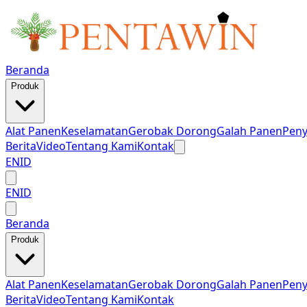
Beranda
Produk
Alat Panen
Keselamatan
Gerobak Dorong
Galah Panen
Pen
Berita
Video
Tentang Kami
Kontak
EN
ID
EN
ID
Beranda
Produk
Alat Panen
Keselamatan
Gerobak Dorong
Galah Panen
Pen
Berita
Video
Tentang Kami
Kontak