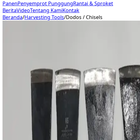
Panen
Penyemprot Punggung
Rantai & Sproket
Berita
Video
Tentang Kami
Kontak
Beranda
/
Harvesting Tools
/
Dodos / Chisels