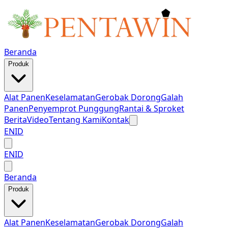
Beranda
Produk
Alat Panen
Keselamatan
Gerobak Dorong
Galah
Panen
Penyemprot Punggung
Rantai & Sproket
Berita
Video
Tentang Kami
Kontak
EN
ID
EN
ID
Beranda
Produk
Alat Panen
Keselamatan
Gerobak Dorong
Galah