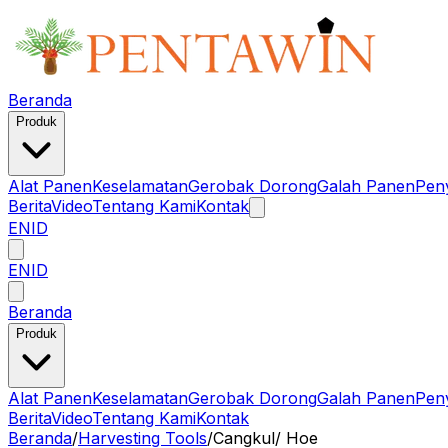
Beranda
Produk
Alat Panen
Keselamatan
Gerobak Dorong
Galah Panen
Pen
Berita
Video
Tentang Kami
Kontak
EN
ID
EN
ID
Beranda
Produk
Alat Panen
Keselamatan
Gerobak Dorong
Galah Panen
Pen
Berita
Video
Tentang Kami
Kontak
Beranda
/
Harvesting Tools
/
Cangkul/ Hoe