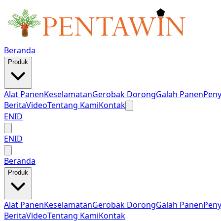
Beranda
Produk
Alat Panen
Keselamatan
Gerobak Dorong
Galah Panen
Pen
Berita
Video
Tentang Kami
Kontak
EN
ID
EN
ID
Beranda
Produk
Alat Panen
Keselamatan
Gerobak Dorong
Galah Panen
Pen
Berita
Video
Tentang Kami
Kontak