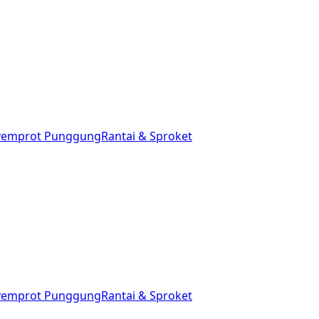
yemprot Punggung
Rantai & Sproket
yemprot Punggung
Rantai & Sproket