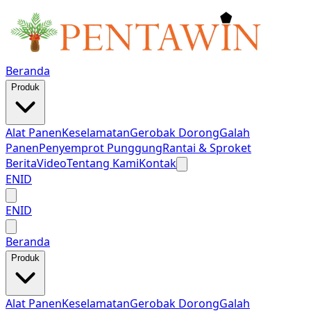
Beranda
Produk
Alat Panen
Keselamatan
Gerobak Dorong
Galah
Panen
Penyemprot Punggung
Rantai & Sproket
Berita
Video
Tentang Kami
Kontak
EN
ID
EN
ID
Beranda
Produk
Alat Panen
Keselamatan
Gerobak Dorong
Galah