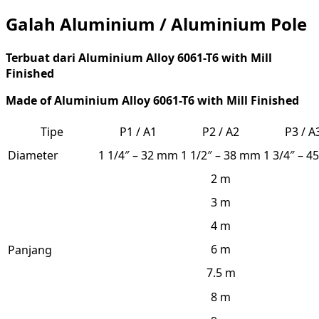
Galah Aluminium / Aluminium Pole
Terbuat dari
Aluminium
Alloy 6061-T6 with Mill
Finished
Made
of
Aluminium
Alloy 6061-T6 with Mill Finished
Tipe
P1 / A1
P2 / A2
P3 / A
Diameter
1 1/4″ – 32 mm
1 1/2″ – 38 mm
1 3/4″ – 
2 m
3 m
4 m
6 m
Panjang
7.5 m
8 m