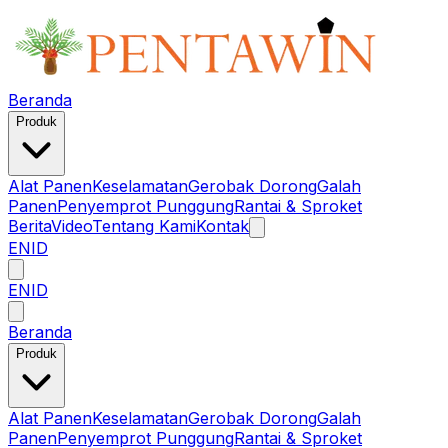
Beranda
Produk
Alat Panen
Keselamatan
Gerobak Dorong
Galah
Panen
Penyemprot Punggung
Rantai & Sproket
Berita
Video
Tentang Kami
Kontak
EN
ID
EN
ID
Beranda
Produk
Alat Panen
Keselamatan
Gerobak Dorong
Galah
Panen
Penyemprot Punggung
Rantai & Sproket