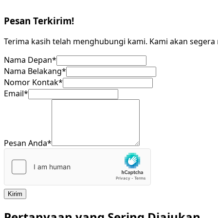
Pesan Terkirim!
Terima kasih telah menghubungi kami. Kami akan seger
Nama Depan
*
Nama Belakang
*
Nomor Kontak
*
Email
*
Pesan Anda
*
Kirim
Pertanyaan yang Sering Diajukan