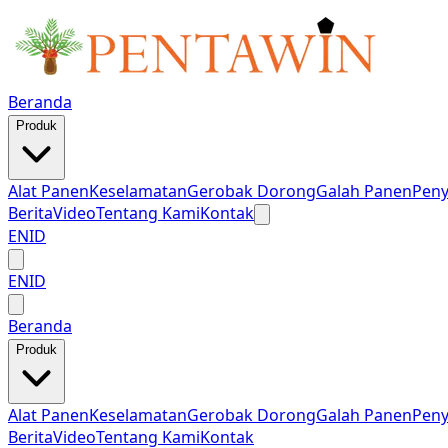
Beranda
Produk
Alat Panen
Keselamatan
Gerobak Dorong
Galah Panen
Pen
Berita
Video
Tentang Kami
Kontak
EN
ID
EN
ID
Beranda
Produk
Alat Panen
Keselamatan
Gerobak Dorong
Galah Panen
Pen
Berita
Video
Tentang Kami
Kontak